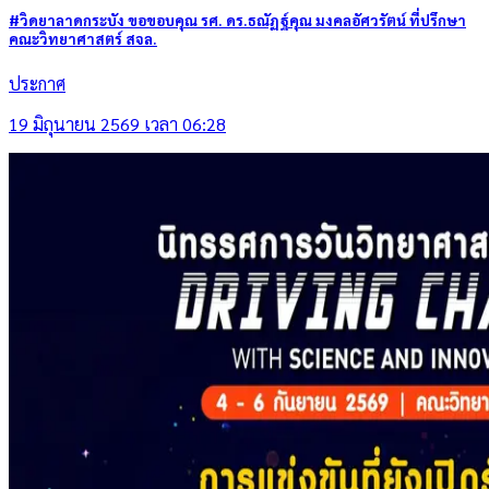
#วิดยาลาดกระบัง ขอขอบคุณ รศ. ดร.ธณัฏฐ์คุณ มงคลอัศวรัตน์ ที่ปรึกษา
คณะวิทยาศาสตร์ สจล.
ประกาศ
19 มิถุนายน 2569 เวลา 06:28