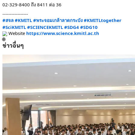
02-329-8400 ถึง 8411 ต่อ 36
-----------------
#สจล
#KMITL
#พระจอมเกล้าลาดกระบัง
#KMITLtogether
#SciKMITL
#SCIENCEKMITL
#SDG4
#SDG10
 Website 
https://www.science.kmitl.ac.th
ข่าวอื่นๆ